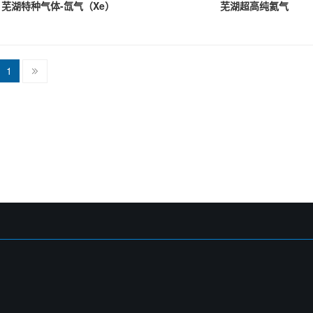
芜湖特种气体-氙气（Xe）
芜湖超高纯氦气
1