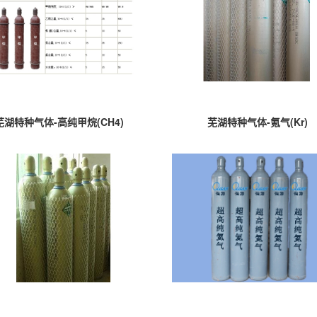
芜湖特种气体-高纯甲烷(CH4)
芜湖特种气体-氪气(Kr)