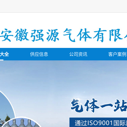
大全
供应信息
公司资讯
客户案例