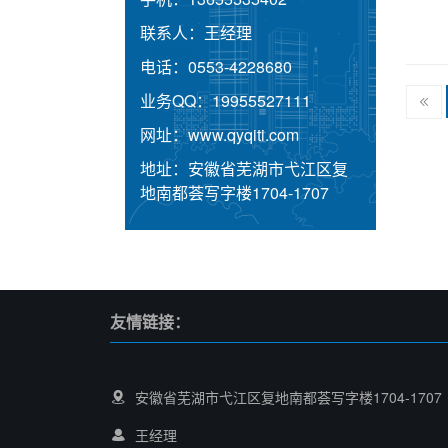
联系人：
王经理
电话：
0553-4228680
业务QQ：
19955527111
网址：
www.qyqiti.com
地址：
安徽省芜湖市弋江区复
地南都荟写字楼1704-1707
友情链接：
安徽省芜湖市弋江区复地南都荟写字楼1704-1707
王经理