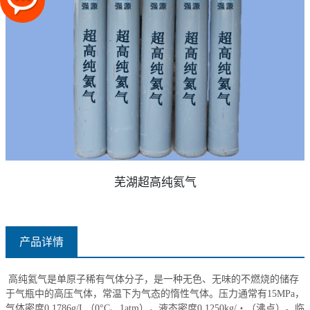
芜湖超高纯氦气
产品详情
高纯氦气是单原子稀有气体分子，是一种无色、无味的不燃烧的储存
于气瓶中的高压气体，常温下为气态的惰性气体。压力通常有15MPa，
气体密度0.1786g/L（0°C、1atm），液态密度0.1250kg/・（沸点）。临