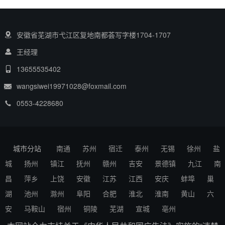
安徽省芜湖市弋江区复地南都荟写字楼1704-1707
王经理
13655535402
wangsiwei19971028@foxmail.com
0553-4228680
城市分站
南通
苏州
宿迁
泰州
无锡
徐州
盐
城
扬州
镇江
抚州
赣州
吉安
景德镇
九江
南
昌
萍乡
上饶
安徽
江苏
江西
安庆
蚌埠
巢
湖
池州
滁州
阜阳
合肥
淮北
淮南
黄山
六
安
马鞍山
宿州
铜陵
芜湖
宣城
亳州