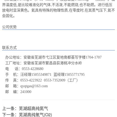
界温度低,是比较难液化的气体,不活泼,不能燃烧,也不助燃。进行低压
放电时显深黄色。氦具有特殊的物理性质,在零度时,在其蒸气压下,氦不
会固化。
公司优势
联系方式
办公地址：安徽省芜湖市弋江区复地南都荟写字楼1704-1707
工厂地址：安徽省芜湖市繁昌县荻港桃冲分水岭
电 话：0553-4228680
手 机：
汪经理15055349871 蓝经理15055771795
传 真：0553-4223922 0553-7352009（工厂）
邮 箱：qyqtgas@163.com
邮 编：241000
上一条：
芜湖超高纯氮气
下一条：
芜湖高纯氧气(O2)